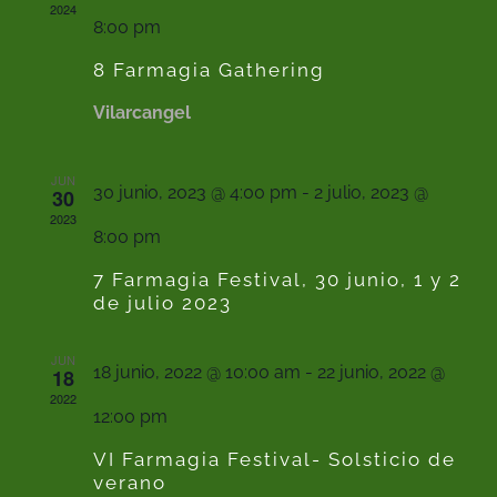
2024
vistas
de
8:00 pm
de
8 Farmagia Gathering
Eve
Event
Vilarcangel
JUN
30 junio, 2023 @ 4:00 pm
-
2 julio, 2023 @
30
2023
8:00 pm
7 Farmagia Festival, 30 junio, 1 y 2
de julio 2023
JUN
18 junio, 2022 @ 10:00 am
-
22 junio, 2022 @
18
2022
12:00 pm
VI Farmagia Festival- Solsticio de
verano