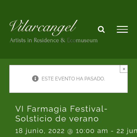
Saltar
al
contenido
×
ESTE EVENTO HA PASADO.
VI Farmagia Festival-
Solsticio de verano
18 junio, 2022 @ 10:00 am
-
22 ju