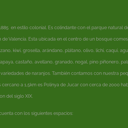
85 en estilo colonial. Es colindante con el parque natural de 
m de Valencia. Esta ubicada en el centro de un bosque comest
no, kiwi, grosella, arándano, plátano, olivo, lichi, caqui, ag
apaya, castaño, avellano, granado, nogal, pino piñonero, pal
as variedades de naranjos. También contamos con nuestra pe
cercano a 1,5km es Polinya de Jucar con cerca de 2000 habit
on del siglo XIX.
y cuenta con los siguientes espacios: