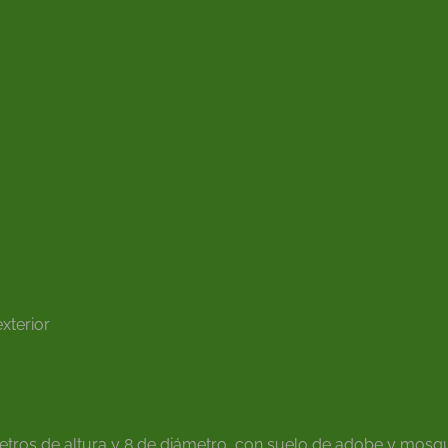
xterior
ros de altura y 8 de diámetro, con suelo de adobe y mosqu