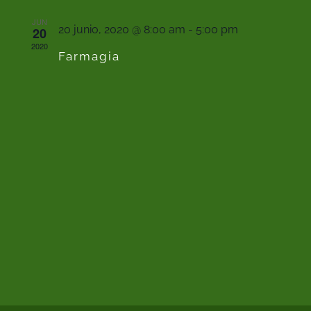
búsqu
vis
JUN
y
20 junio, 2020 @ 8:00 am
-
5:00 pm
20
2020
vistas
de
Farmagia
de
Eve
Event